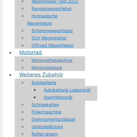
Wagenheber Test 2023
Rangierwagenheber
Hydraulische
Wagenheber
Scherenwagenheber
SUV Wagenheber
Offroad Wagenheber
Motorrad
Motorradhebebühne
Motorradwippe
Weiteres Zubehör
Autobatterie
Autobatterie Ladegerät
Starthilfegerät
Schneeketten
Poliermaschine
Drehmomentschlüssel
Unterstellböcke
Reifen lagern