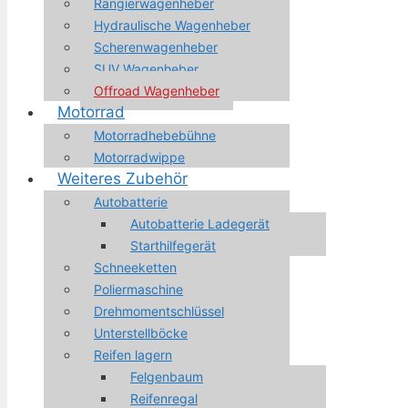
Rangierwagenheber
Hydraulische Wagenheber
Scherenwagenheber
SUV Wagenheber
Offroad Wagenheber
Motorrad
Motorradhebebühne
Motorradwippe
Weiteres Zubehör
Autobatterie
Autobatterie Ladegerät
Starthilfegerät
Schneeketten
Poliermaschine
Drehmomentschlüssel
Unterstellböcke
Reifen lagern
Felgenbaum
Reifenregal