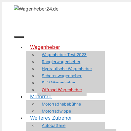
Zum
Inhalt
springen
Menü
Wagenheber
Wagenheber Test 2023
Rangierwagenheber
Hydraulische Wagenheber
Scherenwagenheber
SUV Wagenheber
Offroad Wagenheber
Motorrad
Motorradhebebühne
Motorradwippe
Weiteres Zubehör
Autobatterie