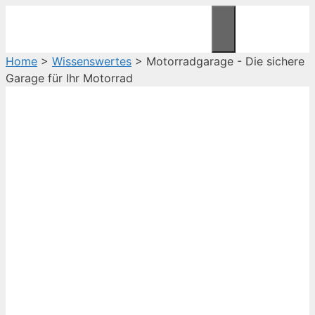
Zum
Inhalt
Menü
springen
Home
>
Wissenswertes
>
Motorradgarage - Die sichere
Garage für Ihr Motorrad