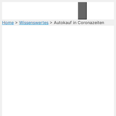
Zum
Inhalt
Menü
springen
Home
>
Wissenswertes
>
Autokauf in Coronazeiten