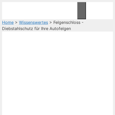
Zum
Inhalt
Menü
springen
Home
>
Wissenswertes
>
Felgenschloss -
Diebstahlschutz für Ihre Autofelgen