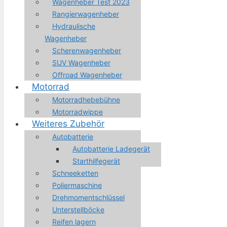
Wagenheber Test 2023
Rangierwagenheber
Hydraulische
Wagenheber
Scherenwagenheber
SUV Wagenheber
Offroad Wagenheber
Motorrad
Motorradhebebühne
Motorradwippe
Weiteres Zubehör
Autobatterie
Autobatterie Ladegerät
Starthilfegerät
Schneeketten
Poliermaschine
Drehmomentschlüssel
Unterstellböcke
Reifen lagern