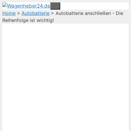
Zum
Menü
Inhalt
Home
>
Autobatterie
>
Autobatterie anschließen - Die
springen
Reihenfolge ist wichtig!