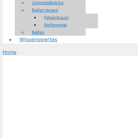
Unterstellböcke
Reifen lagern
Felgenbaum
Reifenregal
Reifen
Wissenswertes
Home